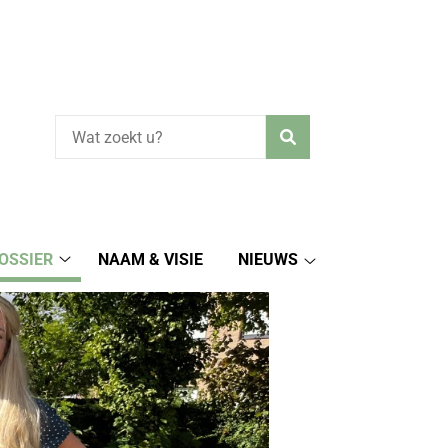
Zoeken
OSSIER
NAAM & VISIE
NIEUWS
Uw
Nieuws
dossier
submenu
submenu