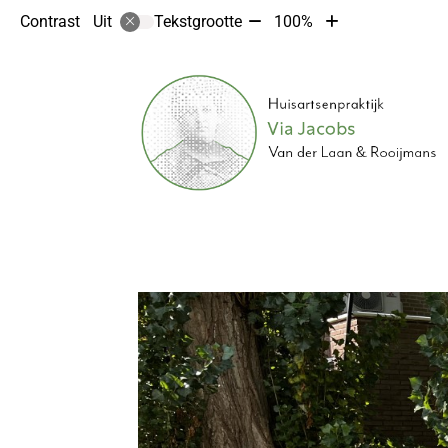
Tekst
Tekst
Contrast
Tekstgrootte
100%
Uit
verkleinen
vergroten
met
met
10%
10%
Hoofdmenu