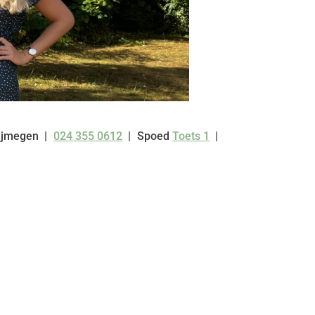
ijmegen
024 355 0612
Spoed
Toets 1
Tel: