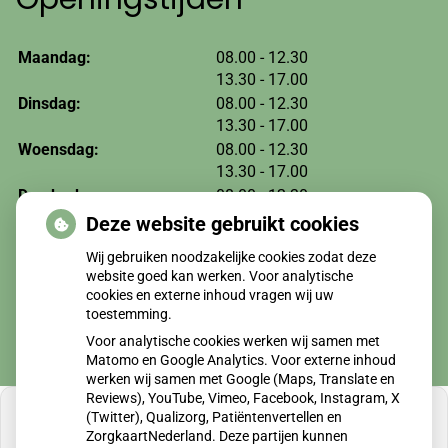
tot
Maandag:
08.00
- 12.30
tot
13.30
- 17.00
tot
Dinsdag:
08.00
- 12.30
tot
13.30
- 17.00
tot
Woensdag:
08.00
- 12.30
tot
13.30
- 17.00
tot
Donderdag:
08.00
- 12.30
tot
13.30
- 17.00
Deze website gebruikt cookies
tot
Vrijdag:
08.00
- 12.30
Wij gebruiken noodzakelijke cookies zodat deze
tot
13.30
- 17.00
website goed kan werken. Voor analytische
cookies en externe inhoud vragen wij uw
toestemming.
Voor analytische cookies werken wij samen met
Matomo en Google Analytics. Voor externe inhoud
werken wij samen met Google (Maps, Translate en
Reviews), YouTube, Vimeo, Facebook, Instagram, X
(Twitter), Qualizorg, Patiëntenvertellen en
ZorgkaartNederland. Deze partijen kunnen