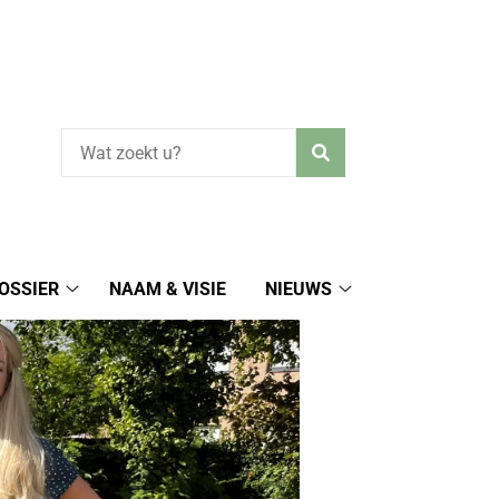
Zoeken
OSSIER
NAAM & VISIE
NIEUWS
Uw
Nieuws
dossier
submenu
submenu