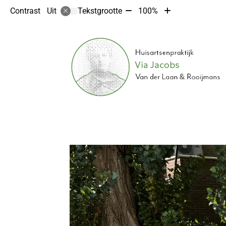
Tekst
Tekst
Contrast
Tekstgrootte
100%
Uit
verkleinen
vergroten
met
met
10%
10%
Hoofdmenu