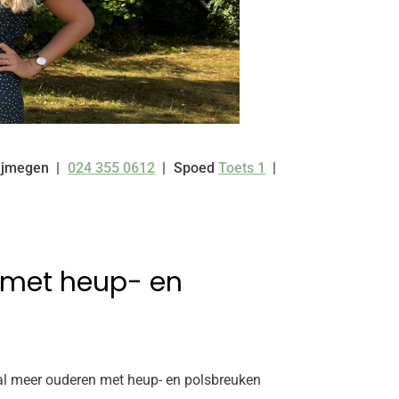
ijmegen
024 355 0612
Spoed
Toets 1
Tel:
 met heup- en
al meer ouderen met heup- en polsbreuken