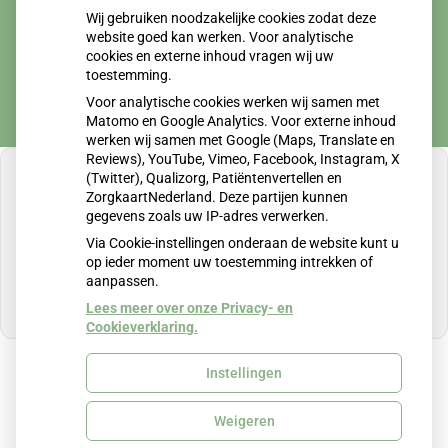
tot
Vrijdag:
08.00
- 12.30
Wij gebruiken noodzakelijke cookies zodat deze
tot
13.30
- 17.00
website goed kan werken. Voor analytische
cookies en externe inhoud vragen wij uw
toestemming.
Voor analytische cookies werken wij samen met
Matomo en Google Analytics. Voor externe inhoud
werken wij samen met Google (Maps, Translate en
Reviews), YouTube, Vimeo, Facebook, Instagram, X
(Twitter), Qualizorg, Patiëntenvertellen en
ZorgkaartNederland. Deze partijen kunnen
gegevens zoals uw IP-adres verwerken.
U heeft geen toestemming gegeven voor
Via Cookie-instellingen onderaan de website kunt u
externe inhoud
die nodig is om dit te zien.
op ieder moment uw toestemming intrekken of
aanpassen.
Cookie-instellingen wijzigen
Lees meer over onze Privacy- en
Cookieverklaring.
Instellingen
Uw Zorg Online
|
Beheer
Weigeren